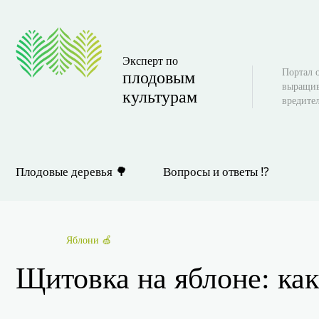
Эксперт по
Портал о
плодовым
выращив
культурам
вредите
Плодовые деревья 🌳
Вопросы и ответы ⁉
Яблони 🍏
Щитовка на яблоне: ка