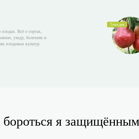
 плодах. Всё о сортах,
анию, уходу, болезнях и
лях плодовых культур.
к бороться я защищённы