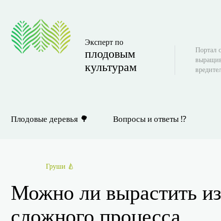
Эксперт по
Портал о
плодовым
выращив
культурам
вредите
Плодовые деревья 🌳
Вопросы и ответы ⁉
Груши 🍐
Можно ли вырастить из
сложного процесса