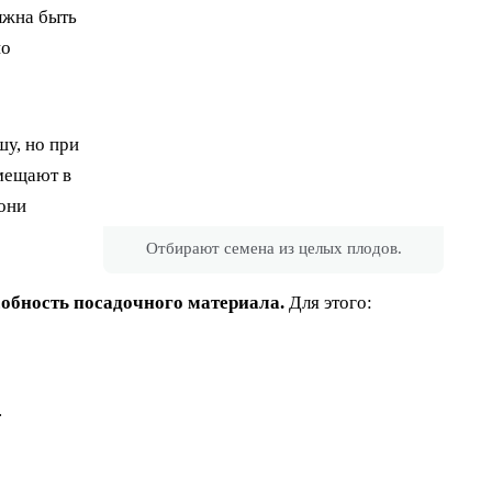
лжна быть
но
у, но при
омещают в
они
Отбирают семена из целых плодов.
обность посадочного материала.
Для этого:
.